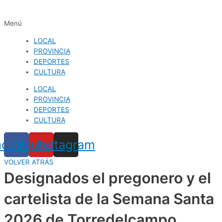
Menú
LOCAL
PROVINCIA
DEPORTES
CULTURA
LOCAL
PROVINCIA
DEPORTES
CULTURA
acebook
Youtube
Instagram
VOLVER ATRÁS
Designados el pregonero y el
cartelista de la Semana Santa
2026 de Torredelcampo