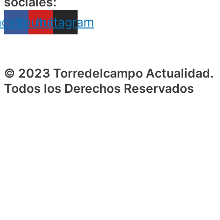
sociales:
acebook
Youtube
Instagram
© 2023 Torredelcampo Actualidad.
Todos los Derechos Reservados