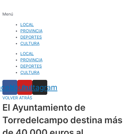
Menú
LOCAL
PROVINCIA
DEPORTES
CULTURA
LOCAL
PROVINCIA
DEPORTES
CULTURA
acebook
Youtube
Instagram
VOLVER ATRÁS
El Ayuntamiento de
Torredelcampo destina más
de 40.000 euros al