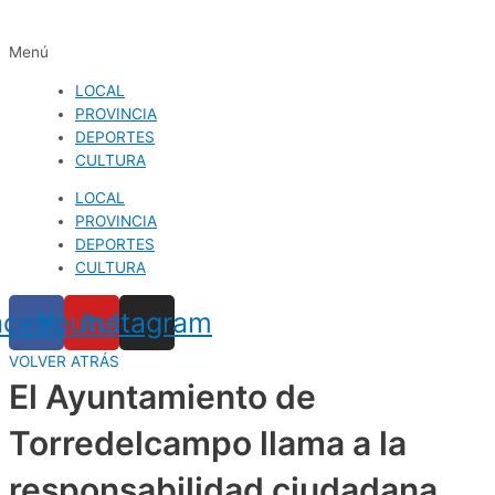
Menú
LOCAL
PROVINCIA
DEPORTES
CULTURA
LOCAL
PROVINCIA
DEPORTES
CULTURA
acebook
Youtube
Instagram
VOLVER ATRÁS
El Ayuntamiento de
Torredelcampo llama a la
responsabilidad ciudadana