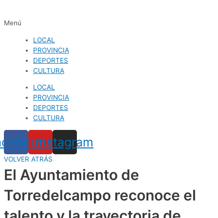
Menú
LOCAL
PROVINCIA
DEPORTES
CULTURA
LOCAL
PROVINCIA
DEPORTES
CULTURA
acebook
Youtube
Instagram
VOLVER ATRÁS
El Ayuntamiento de
Torredelcampo reconoce el
talento y la trayectoria de