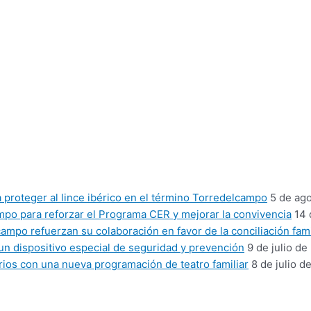
proteger al lince ibérico en el término Torredelcampo
5 de ag
mpo para reforzar el Programa CER y mejorar la convivencia
14 
mpo refuerzan su colaboración en favor de la conciliación fami
un dispositivo especial de seguridad y prevención
9 de julio de
ios con una nueva programación de teatro familiar
8 de julio d