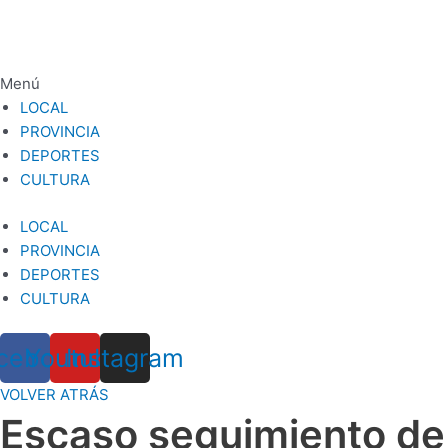
Ir
al
contenido
Menú
LOCAL
PROVINCIA
DEPORTES
CULTURA
LOCAL
PROVINCIA
DEPORTES
CULTURA
cebook
Youtube
Instagram
VOLVER ATRÁS
Escaso seguimiento de 