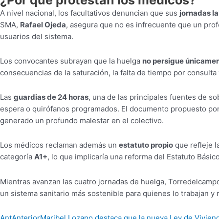
A nivel nacional, los facultativos denuncian que sus
jornadas l
SMA,
Rafael Ojeda
, asegura que no es infrecuente que un pro
usuarios del sistema.
Los convocantes subrayan que la huelga
no persigue únicamen
consecuencias de la saturación, la falta de tiempo por consulta
Las
guardias de 24 horas
, una de las principales fuentes de so
espera o quirófanos programados. El documento propuesto por 
generado un profundo malestar en el colectivo.
Los médicos reclaman además un
estatuto propio
que refleje l
categoría
A1+
, lo que implicaría una reforma del Estatuto Bási
Mientras avanzan las cuatro jornadas de huelga, Torredelcamp
un sistema sanitario más sostenible para quienes lo trabajan y
Ant
Anterior
Maribel Lozano destaca que la nueva Ley de Viviend