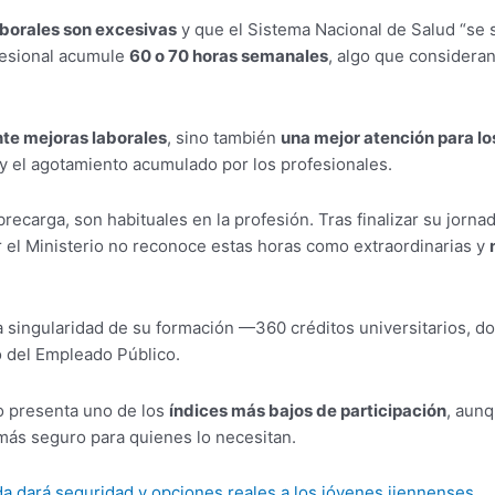
aborales son excesivas
y que el Sistema Nacional de Salud “se s
fesional acumule
60 o 70 horas semanales
, algo que consideran
te mejoras laborales
, sino también
una mejor atención para lo
 y el agotamiento acumulado por los profesionales.
brecarga, son habituales en la profesión. Tras finalizar su jornad
el Ministerio no reconoce estas horas como extraordinarias y
a singularidad de su formación —360 créditos universitarios, d
co del Empleado Público.
o presenta uno de los
índices más bajos de participación
, aunq
 más seguro para quienes lo necesitan.
a dará seguridad y opciones reales a los jóvenes jiennenses