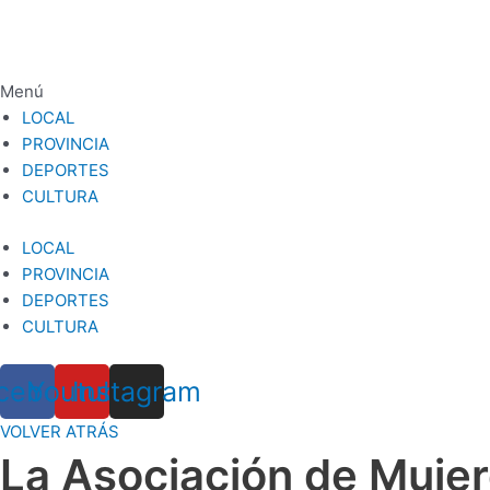
Ir
al
contenido
Menú
LOCAL
PROVINCIA
DEPORTES
CULTURA
LOCAL
PROVINCIA
DEPORTES
CULTURA
cebook
Youtube
Instagram
VOLVER ATRÁS
La Asociación de Mujer