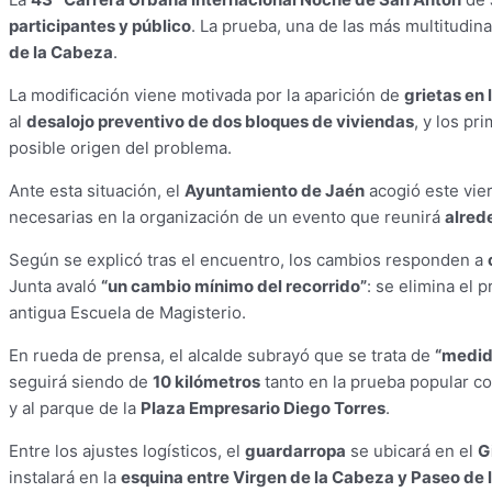
participantes y público
. La prueba, una de las más multitudin
de la Cabeza
.
La modificación viene motivada por la aparición de
grietas en 
al
desalojo preventivo de dos bloques de viviendas
, y los p
posible origen del problema.
Ante esta situación, el
Ayuntamiento de Jaén
acogió este vie
necesarias en la organización de un evento que reunirá
alred
Según se explicó tras el encuentro, los cambios responden a
Junta avaló
“un cambio mínimo del recorrido”
: se elimina el 
antigua Escuela de Magisterio.
En rueda de prensa, el alcalde subrayó que se trata de
“medid
seguirá siendo de
10 kilómetros
tanto en la prueba popular co
y al parque de la
Plaza Empresario Diego Torres
.
Entre los ajustes logísticos, el
guardarropa
se ubicará en el
G
instalará en la
esquina entre Virgen de la Cabeza y Paseo de 