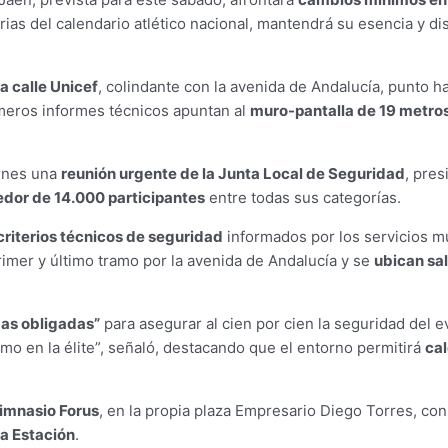
arias del calendario atlético nacional, mantendrá su esencia y d
la calle Unicef
, colindante con la avenida de Andalucía, punto hab
rimeros informes técnicos apuntan al
muro-pantalla de 19 metro
rnes una
reunión urgente de la Junta Local de Seguridad
, pres
edor de 14.000 participantes
entre todas sus categorías.
criterios técnicos de seguridad
informados por los servicios mu
primer y último tramo por la avenida de Andalucía y se
ubican sal
as obligadas”
para asegurar al cien por cien la seguridad del e
mo en la élite”, señaló, destacando que el entorno permitirá
ca
imnasio Forus
, en la propia plaza Empresario Diego Torres, co
la Estación
.