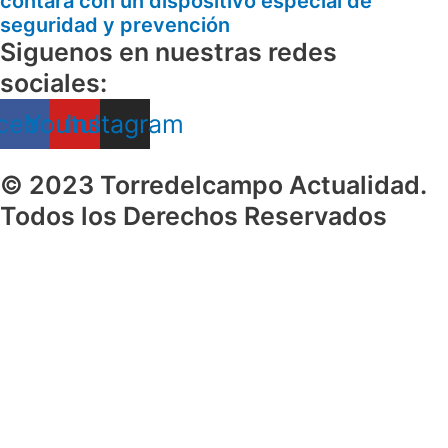
contará con un dispositivo especial de
seguridad y prevención
Siguenos en nuestras redes
sociales:
cebook
Youtube
Instagram
© 2023 Torredelcampo Actualidad.
Todos los Derechos Reservados