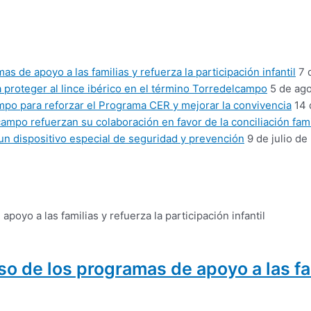
 de apoyo a las familias y refuerza la participación infantil
7 
proteger al lince ibérico en el término Torredelcampo
5 de ag
mpo para reforzar el Programa CER y mejorar la convivencia
14 
mpo refuerzan su colaboración en favor de la conciliación fami
un dispositivo especial de seguridad y prevención
9 de julio de
 de los programas de apoyo a las fam