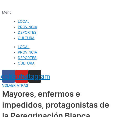
Menú
LOCAL
PROVINCIA
DEPORTES
CULTURA
LOCAL
PROVINCIA
DEPORTES
CULTURA
acebook
Youtube
Instagram
VOLVER ATRÁS
Mayores, enfermos e
impedidos, protagonistas de
la Peregrinación Blanca