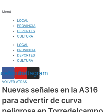
Menú
LOCAL
PROVINCIA
DEPORTES
CULTURA
LOCAL
PROVINCIA
DEPORTES
CULTURA
acebook
Youtube
Instagram
VOLVER ATRÁS
Nuevas señales en la A316
para advertir de curva
peligrosa en Torredelcampo