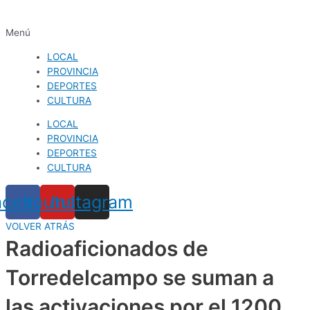
Menú
LOCAL
PROVINCIA
DEPORTES
CULTURA
LOCAL
PROVINCIA
DEPORTES
CULTURA
acebook
Youtube
Instagram
VOLVER ATRÁS
Radioaficionados de
Torredelcampo se suman a
las activaciones por el 1200