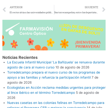
ANTERIOR
SIGUIENTE
El rector sitúa a las universidades públicas como «las grandes hacedoras de la igualdad efectiva de oportunidades
Dos torrecampeños, entre los deportistas de alto nivel de la Universidad de Jaén
Noticias Recientes
La Escuela Infantil Municipal ‘La Bañizuela’ se renueva durante
agosto de cara al nuevo curso
10 de agosto de 2026
Torredelcampo prepara el nuevo curso de los programas de
apoyo a las familias y refuerza la participación infantil
7 de
agosto de 2026
Ecologistas en Acción reclama medidas urgentes para proteger
al lince ibérico en el término Torredelcampo
5 de agosto de
2026
Nuevas casetas en las colonias felinas en Torredelcampo para
reforzar el Programa CER y mejorar la convivencia
14 de julio