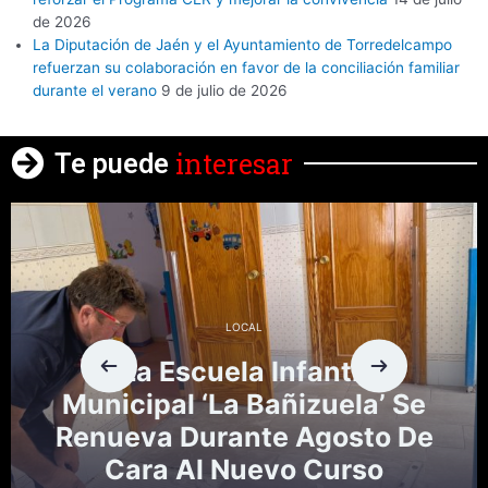
de 2026
La Diputación de Jaén y el Ayuntamiento de Torredelcampo
refuerzan su colaboración en favor de la conciliación familiar
durante el verano
9 de julio de 2026
interesar
Te puede
LOCAL
La Escuela Infantil
Municipal ‘La Bañizuela’ Se
Renueva Durante Agosto De
Cara Al Nuevo Curso