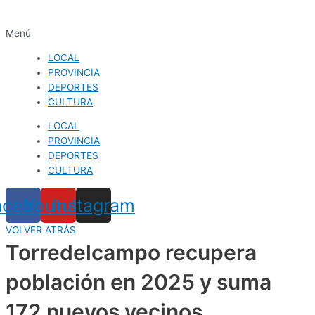
Menú
LOCAL
PROVINCIA
DEPORTES
CULTURA
LOCAL
PROVINCIA
DEPORTES
CULTURA
acebook
Youtube
Instagram
VOLVER ATRÁS
Torredelcampo recupera
población en 2025 y suma
172 nuevos vecinos