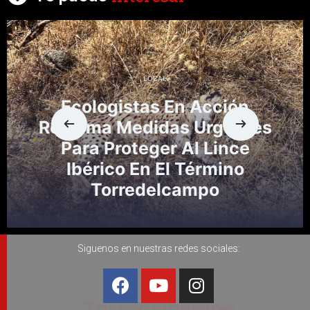
LOCAL
Ecologistas En Acción
Reclama Medidas Urgentes
Para Proteger Al Lince
Ibérico En El Término
Torredelcampo
Siguenos en nuestras redes sociales: