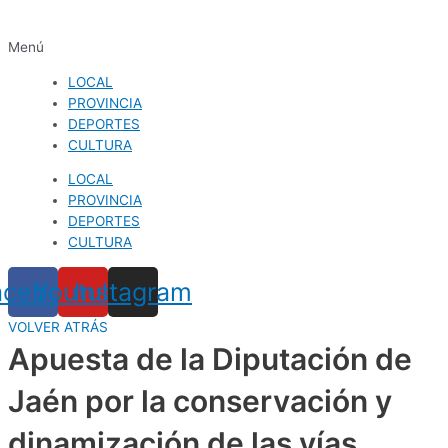
Menú
LOCAL
PROVINCIA
DEPORTES
CULTURA
LOCAL
PROVINCIA
DEPORTES
CULTURA
acebook
Youtube
Instagram
VOLVER ATRÁS
Apuesta de la Diputación de
Jaén por la conservación y
dinamización de las vías