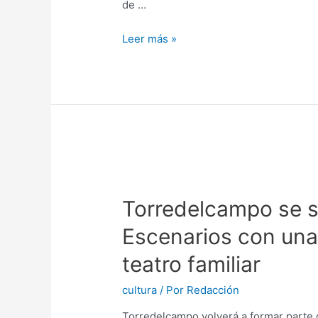
de …
Leer más »
Torredelcampo se s
Escenarios con un
teatro familiar
cultura
/ Por
Redacción
Torredelcampo volverá a formar parte d