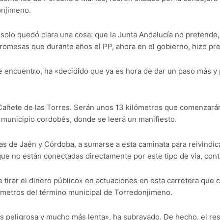
onjimeno.
olo quedó clara una cosa: que la Junta Andalucía no pretende, ni
 promesas que durante años el PP, ahora en el gobierno, hizo p
e encuentro, ha «decidido que ya es hora de dar un paso más y
Cañete de las Torres. Serán unos 13 kilómetros que comenzarán a
 municipio cordobés, donde se leerá un manifiesto.
s de Jaén y Córdoba, a sumarse a esta caminata para reivindica
ue no están conectadas directamente por este tipo de vía, contr
e tirar el dinero público» en actuaciones en esta carretera que 
lómetros del término municipal de Torredonjimeno.
ás peligrosa y mucho más lenta», ha subrayado. De hecho, el res