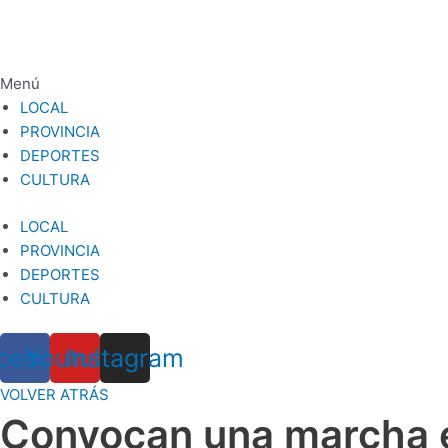
Ir
al
contenido
Menú
LOCAL
PROVINCIA
DEPORTES
CULTURA
LOCAL
PROVINCIA
DEPORTES
CULTURA
cebook
Youtube
Instagram
VOLVER ATRÁS
Convocan una marcha el