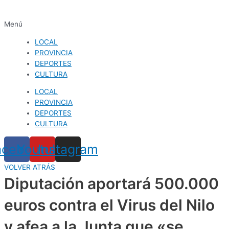
Menú
LOCAL
PROVINCIA
DEPORTES
CULTURA
LOCAL
PROVINCIA
DEPORTES
CULTURA
acebook
Youtube
Instagram
VOLVER ATRÁS
Diputación aportará 500.000
euros contra el Virus del Nilo
y afea a la Junta que «se