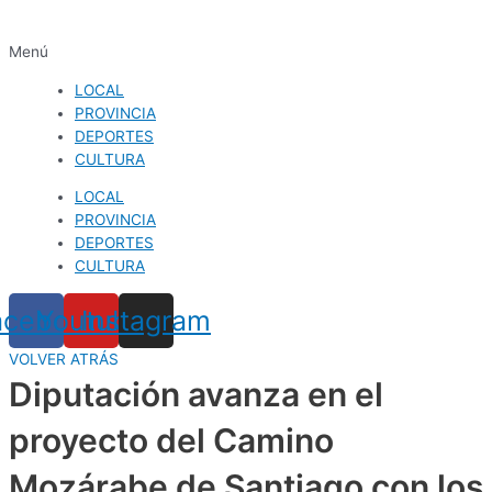
Menú
LOCAL
PROVINCIA
DEPORTES
CULTURA
LOCAL
PROVINCIA
DEPORTES
CULTURA
acebook
Youtube
Instagram
VOLVER ATRÁS
Diputación avanza en el
proyecto del Camino
Mozárabe de Santiago con los