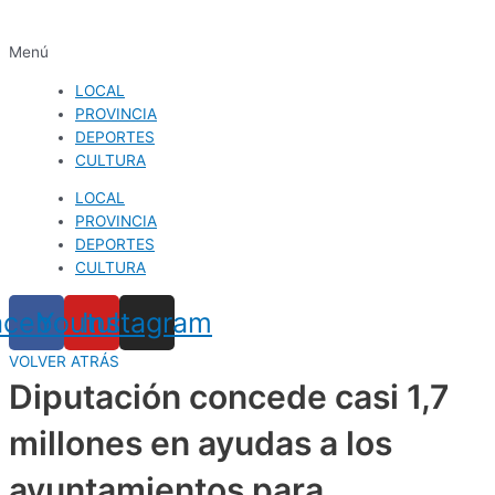
Menú
LOCAL
PROVINCIA
DEPORTES
CULTURA
LOCAL
PROVINCIA
DEPORTES
CULTURA
acebook
Youtube
Instagram
VOLVER ATRÁS
Diputación concede casi 1,7
millones en ayudas a los
ayuntamientos para