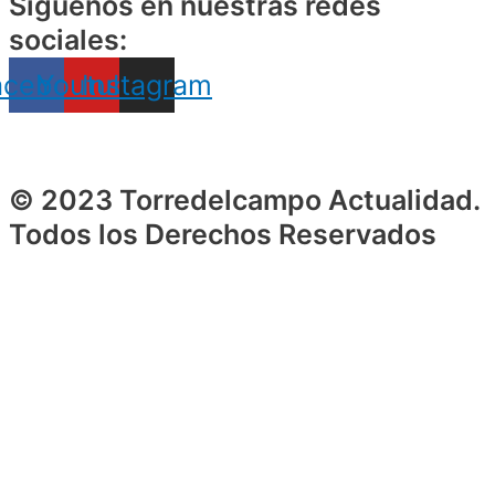
Siguenos en nuestras redes
sociales:
acebook
Youtube
Instagram
© 2023 Torredelcampo Actualidad.
Todos los Derechos Reservados