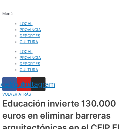
Menú
LOCAL
PROVINCIA
DEPORTES
CULTURA
LOCAL
PROVINCIA
DEPORTES
CULTURA
acebook
Youtube
Instagram
VOLVER ATRÁS
Educación invierte 130.000
euros en eliminar barreras
arquitectónicas en el CEIP El