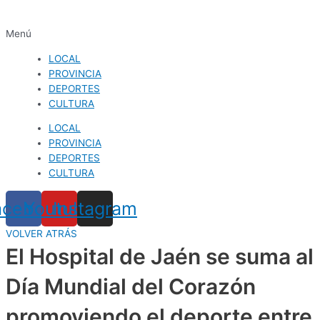
Menú
LOCAL
PROVINCIA
DEPORTES
CULTURA
LOCAL
PROVINCIA
DEPORTES
CULTURA
acebook
Youtube
Instagram
VOLVER ATRÁS
El Hospital de Jaén se suma al
Día Mundial del Corazón
promoviendo el deporte entre