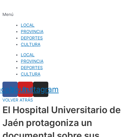
Menú
LOCAL
PROVINCIA
DEPORTES
CULTURA
LOCAL
PROVINCIA
DEPORTES
CULTURA
acebook
Youtube
Instagram
VOLVER ATRÁS
El Hospital Universitario de
Jaén protagoniza un
documental sobre sus