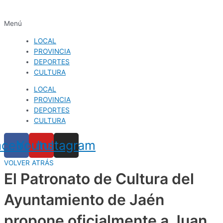
Menú
LOCAL
PROVINCIA
DEPORTES
CULTURA
LOCAL
PROVINCIA
DEPORTES
CULTURA
acebook
Youtube
Instagram
VOLVER ATRÁS
El Patronato de Cultura del
Ayuntamiento de Jaén
propone oficialmente a Juan