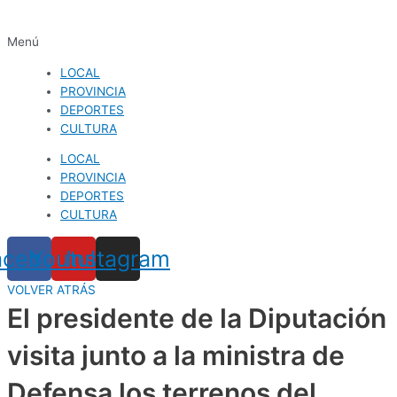
Menú
LOCAL
PROVINCIA
DEPORTES
CULTURA
LOCAL
PROVINCIA
DEPORTES
CULTURA
acebook
Youtube
Instagram
VOLVER ATRÁS
El presidente de la Diputación
visita junto a la ministra de
Defensa los terrenos del