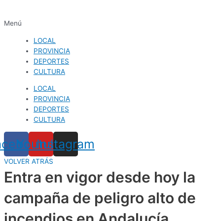
Menú
LOCAL
PROVINCIA
DEPORTES
CULTURA
LOCAL
PROVINCIA
DEPORTES
CULTURA
acebook
Youtube
Instagram
VOLVER ATRÁS
Entra en vigor desde hoy la
campaña de peligro alto de
incendios en Andalucía