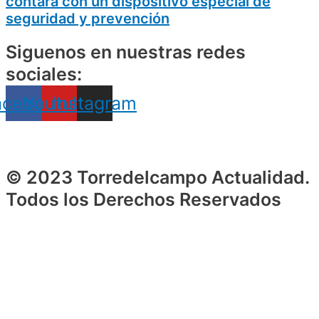
contará con un dispositivo especial de
seguridad y prevención
Siguenos en nuestras redes
sociales:
acebook
Youtube
Instagram
© 2023 Torredelcampo Actualidad.
Todos los Derechos Reservados