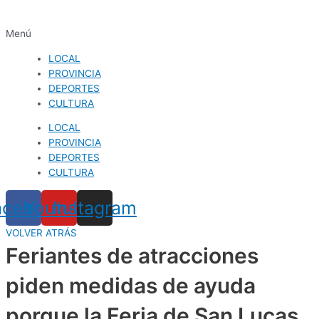
Menú
LOCAL
PROVINCIA
DEPORTES
CULTURA
LOCAL
PROVINCIA
DEPORTES
CULTURA
acebook
Youtube
Instagram
VOLVER ATRÁS
Feriantes de atracciones
piden medidas de ayuda
porque la Feria de San Lucas