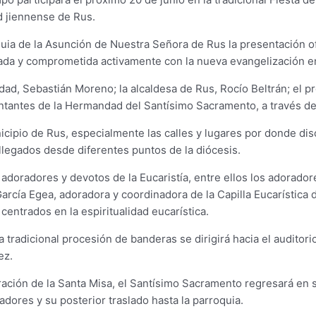
ad jiennense de Rus.
ia de la Asunción de Nuestra Señora de Rus la presentación ofic
asada y comprometida activamente con la nueva evangelización e
lidad, Sebastián Moreno; la alcaldesa de Rus, Rocío Beltrán; el
ntantes de la Hermandad del Santísimo Sacramento, a través de 
cipio de Rus, especialmente las calles y lugares por donde disc
llegados desde diferentes puntos de la diócesis.
s adoradores y devotos de la Eucaristía, entre ellos los adorador
arcía Egea, adoradora y coordinadora de la Capilla Eucarística 
entrados en la espiritualidad eucarística.
la tradicional procesión de banderas se dirigirá hacia el auditor
ez.
lebración de la Santa Misa, el Santísimo Sacramento regresará en 
dores y su posterior traslado hasta la parroquia.