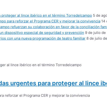
proteger al lince ibérico en el término Torredelcampo
5 de ag
mpo para reforzar el Programa CER y mejorar la convivencia
14 
mpo refuerzan su colaboración en favor de la conciliación fami
un dispositivo especial de seguridad y prevención
9 de julio de
ios con una nueva programación de teatro familiar
8 de julio d
as urgentes para proteger al lince i