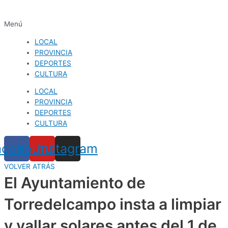
Menú
LOCAL
PROVINCIA
DEPORTES
CULTURA
LOCAL
PROVINCIA
DEPORTES
CULTURA
acebook
Youtube
Instagram
VOLVER ATRÁS
El Ayuntamiento de
Torredelcampo insta a limpiar
y vallar solares antes del 1 de