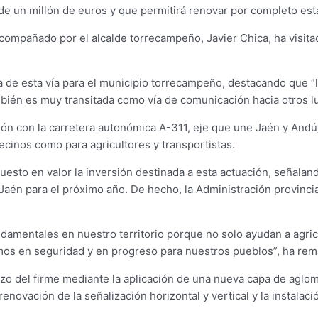
s de un millón de euros y que permitirá renovar por completo es
acompañado por el alcalde torrecampeño, Javier Chica, ha visit
ca de esta vía para el municipio torrecampeño, destacando que “l
mbién es muy transitada como vía de comunicación hacia otros lu
xión con la carretera autonómica A-311, eje que une Jaén y Andú
vecinos como para agricultores y transportistas.
uesto en valor la inversión destinada a esta actuación, señalan
e Jaén para el próximo año. De hecho, la Administración provinc
ndamentales en nuestro territorio porque no solo ayudan a agri
os en seguridad y en progreso para nuestros pueblos”, ha re
zo del firme mediante la aplicación de una nueva capa de aglom
novación de la señalización horizontal y vertical y la instalaci