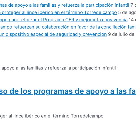
 de apoyo a las familias y refuerza la participación infantil
7 
proteger al lince ibérico en el término Torredelcampo
5 de ag
mpo para reforzar el Programa CER y mejorar la convivencia
14 
mpo refuerzan su colaboración en favor de la conciliación fami
un dispositivo especial de seguridad y prevención
9 de julio de
 de los programas de apoyo a las fam