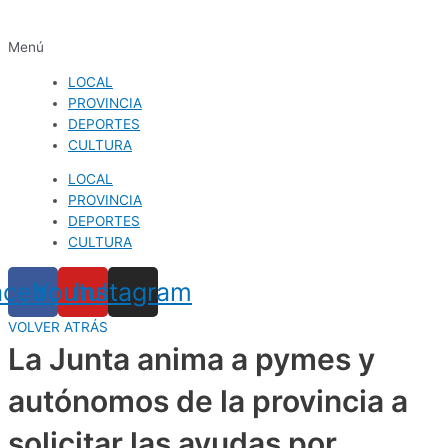
Menú
LOCAL
PROVINCIA
DEPORTES
CULTURA
LOCAL
PROVINCIA
DEPORTES
CULTURA
acebook
Youtube
Instagram
VOLVER ATRÁS
La Junta anima a pymes y
autónomos de la provincia a
solicitar las ayudas por