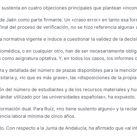
sustenta en cuatro objeciones principales que plantean «incons
 de Jaén como parte firmante. Un «craso error» en tanto esa for
inal del proceso de verificación, no se hizo referencia alguna» 
 normativa vigente e induce a cuestionar la validez de la decis
 Biomédica, o en cualquier otro, han de ser necesariamente obli
como asignatura optativa. Y, en todos los casos, los informes d
lara y detallada del número de plazas disponibles para la menció
itaria y, «lo que es más grave», las «disposiciones de la propi
ción del número de estudiantes y de los recursos materiales y 
tándar utilizado por las universidades españolas», ha expuesto.
la formación dual. Para Ruiz, «no tiene sustento alguno» y la re
iencia laboral mínima de cinco años.
to. Con respecto a la Junta de Andalucía, ha afirmado que «al i