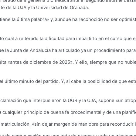
l Grado de Ingeniería Biomédica ante el segundo informe desfavo
e de la UJA y la Universidad de Granada.
«tiene la última palabra» y, aunque ha reconocido no ser optim
lo cual a reiterado la dificultad para impartirlo en el curso que
ue la Junta de Andalucía ha articulado ya un procedimiento para 
elta «antes de diciembre de 2025». Y ello, siempre que no hubi
a el último minuto del partido. Y, si cabe la posibilidad de que 
a reclamación que interpusieron la UGR y la UJA, supone «un atr
ra cualquier principio de buena fe procedimental y de una planif
e matriculación, «sin dejar margen de maniobra para reconducir l
ios de comunicación por una nota de prensa» y «de un whatsapp 