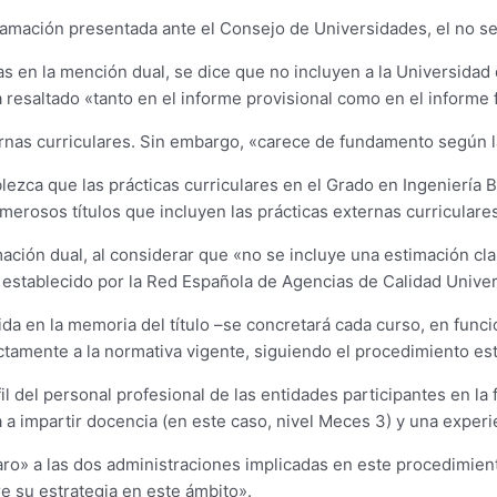
amación presentada ante el Consejo de Universidades, el no se 
cas en la mención dual, se dice que no incluyen a la Universidad
 resaltado «tanto en el informe provisional como en el informe f
ernas curriculares. Sin embargo, «carece de fundamento según la
blezca que las prácticas curriculares en el Grado en Ingeniería
rosos títulos que incluyen las prácticas externas curriculares 
ormación dual, al considerar que «no se incluye una estimación c
, establecido por la Red Española de Agencias de Calidad Univers
uida en la memoria del título –se concretará cada curso, en fun
ectamente a la normativa vigente, siguiendo el procedimiento es
fil del personal profesional de las entidades participantes en 
vaya a impartir docencia (en este caso, nivel Meces 3) y una exper
aro» a las dos administraciones implicadas en este procedimien
e su estrategia en este ámbito».