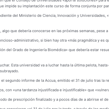
o en que el Consejo de Universidades «aporte soluciones» para e
e impide su implantación este curso de forma conjunta por part
diente del Ministerio de Ciencia, Innovación y Universidades, 
ulo, algo que debería conocerse en las próximas semanas, pese a 
ntencioso-administrativo, si bien hay otra «más pragmática y es q
ción del Grado de Ingeniería Biomédica» que debería estar resu
luchar. Esta universidad va a luchar hasta la última pelota, hast
 subrayado.
e el segundo informe de la Accua, emitido el 31 de julio tras l
zos, con «una tardanza injustificada e injustificable» que «vulne
iodo de prescripción finalizado y a pocos días de a abrirse el d
e conocieron «el 31 de julio por la tarde, a través de los med