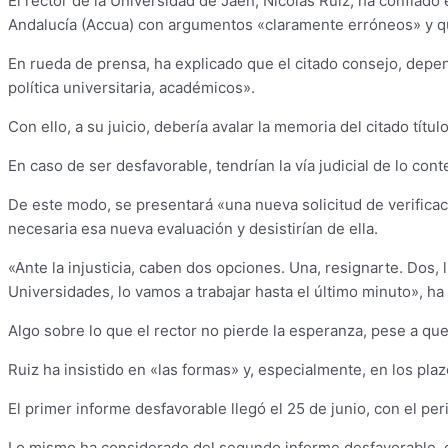
El rector de la Universidad de Jaén, Nicolás Ruiz, ha confiad
Andalucía (Accua) con argumentos «claramente erróneos» y qu
En rueda de prensa, ha explicado que el citado consejo, depen
política universitaria, académicos».
Con ello, a su juicio, debería avalar la memoria del citado tít
En caso de ser desfavorable, tendrían la vía judicial de lo co
De este modo, se presentará «una nueva solicitud de verifica
necesaria esa nueva evaluación y desistirían de ella.
«Ante la injusticia, caben dos opciones. Una, resignarte. Dos, 
Universidades, lo vamos a trabajar hasta el último minuto», ha
Algo sobre lo que el rector no pierde la esperanza, pese a qu
Ruiz ha insistido en «las formas» y, especialmente, en los pla
El primer informe desfavorable llegó el 25 de junio, con el per
Lo mismo ha considerado del segundo informe desfavorable, qu