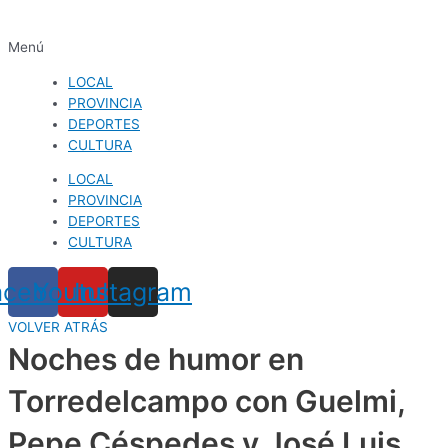
Menú
LOCAL
PROVINCIA
DEPORTES
CULTURA
LOCAL
PROVINCIA
DEPORTES
CULTURA
acebook
Youtube
Instagram
VOLVER ATRÁS
Noches de humor en
Torredelcampo con Guelmi,
Pepe Céspedes y José Luis