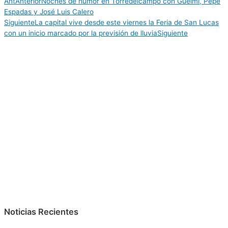
Ant
Anterior
Noches de humor en Torredelcampo con Guelmi, Pepe
Espadas y José Luis Calero
Siguiente
La capital vive desde este viernes la Feria de San Lucas
con un inicio marcado por la previsión de lluvia
Siguiente
Noticias Recientes