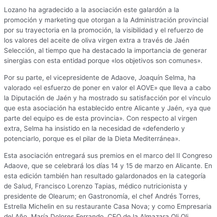
Lozano ha agradecido a la asociación este galardón a la
promoción y marketing que otorgan a la Administración provincial
por su trayectoria en la promoción, la visibilidad y el refuerzo de
los valores del aceite de oliva virgen extra a través de Jaén
Selección, al tiempo que ha destacado la importancia de generar
sinergias con esta entidad porque «los objetivos son comunes».
Por su parte, el vicepresidente de Adaove, Joaquín Selma, ha
valorado «el esfuerzo de poner en valor el AOVE» que lleva a cabo
la Diputación de Jaén y ha mostrado su satisfacción por el vínculo
que esta asociación ha establecido entre Alicante y Jaén, «ya que
parte del equipo es de esta provincia». Con respecto al virgen
extra, Selma ha insistido en la necesidad de «defenderlo y
potenciarlo, porque es el pilar de la Dieta Mediterránea».
Esta asociación entregará sus premios en el marco del II Congreso
Adaove, que se celebrará los días 14 y 15 de marzo en Alicante. En
esta edición también han resultado galardonados en la categoría
de Salud, Francisco Lorenzo Tapias, médico nutricionista y
presidente de Olearum; en Gastronomía, el chef Andrés Torres,
Estrella Michelin en su restaurante Casa Nova; y como Empresaria
del Año, María Dolores Ferrando, CEO de la Almazara Oli Oli.