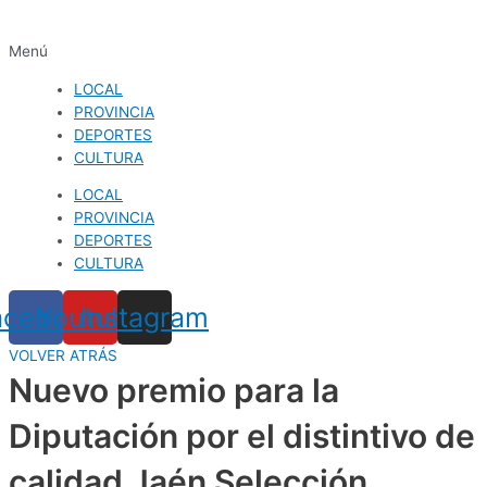
Menú
LOCAL
PROVINCIA
DEPORTES
CULTURA
LOCAL
PROVINCIA
DEPORTES
CULTURA
acebook
Youtube
Instagram
VOLVER ATRÁS
Nuevo premio para la
Diputación por el distintivo de
calidad Jaén Selección