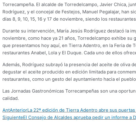
Torrecampeña. El alcalde de Torredelcampo, Javier Chica, junt
Rodríguez, y el concejal de Festejos, Manuel Pegalajar, han s
días 8, 9, 10, 15, 16 y 17 de noviembre, siendo los restaurantes
Durante su intervención, María Jesús Rodríguez destacó la imp
noviembre, como hace ya 21 años, Torredelcampo exhibe su gas
que presentamos hoy aquí, en Tierra Adentro, en la Feria de 
restaurantes Anabel, Lola y El Duque. Cada uno de ellos ofrec
Además, Rodríguez subrayó la presencia del aceite de oliva d
degustar el aceite producido en edición limitada para conmemor
restaurantes, como un gesto del ayuntamiento hacia el pueblo,
Las Jornadas Gastronómicas Torrecampeñas son una oportunidad 
calidad.
Ant
Anterior
La 22ª edición de Tierra Adentro abre sus puertas
Siguiente
El Consejo de Alcaldes aprueba pedir un informe a Di