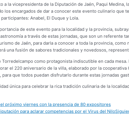
o a la vicepresidenta de la Diputación de Jaén, Paqui Medina, l
ido los encargados de dar a conocer este evento culinario que 
 participantes: Anabel, El Duque y Lola.
ortancia de este evento para la localidad y la provincia, subra
tronomía a través de estas jornadas, que son un referente tant
Turismo de Jaén, para darla a conocer a toda la provincia, com
erá una fusión de sabores tradicionales y novedosos, represent
e Torredelcampo como protagonista indiscutible en cada mesa. 
ar el 220 aniversario de la villa, elaborado por la cooperativa
 para que todos puedan disfrutarlo durante estas jornadas gast
única para celebrar la rica tradición culinaria de la localida
 el próximo viernes con la presencia de 80 expositores
putación para aclarar competencias por el Virus del Nilo
Siguie