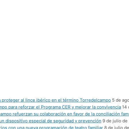
proteger al lince ibérico en el término Torredelcampo
5 de ag
mpo para reforzar el Programa CER y mejorar la convivencia
14 
mpo refuerzan su colaboración en favor de la conciliación fami
un dispositivo especial de seguridad y prevención
9 de julio de
ios con una nueva programación de teatro familiar
8 de julio d