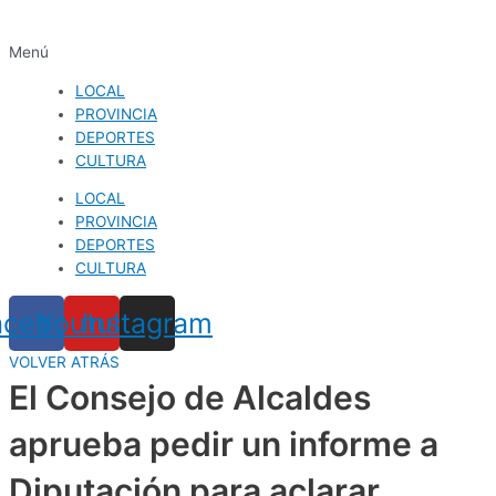
Menú
LOCAL
PROVINCIA
DEPORTES
CULTURA
LOCAL
PROVINCIA
DEPORTES
CULTURA
acebook
Youtube
Instagram
VOLVER ATRÁS
El Consejo de Alcaldes
aprueba pedir un informe a
Diputación para aclarar