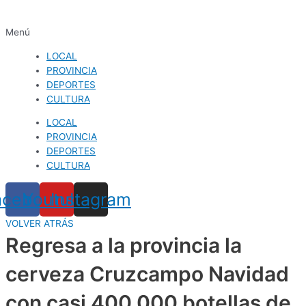
Menú
LOCAL
PROVINCIA
DEPORTES
CULTURA
LOCAL
PROVINCIA
DEPORTES
CULTURA
acebook
Youtube
Instagram
VOLVER ATRÁS
Regresa a la provincia la
cerveza Cruzcampo Navidad
con casi 400.000 botellas de