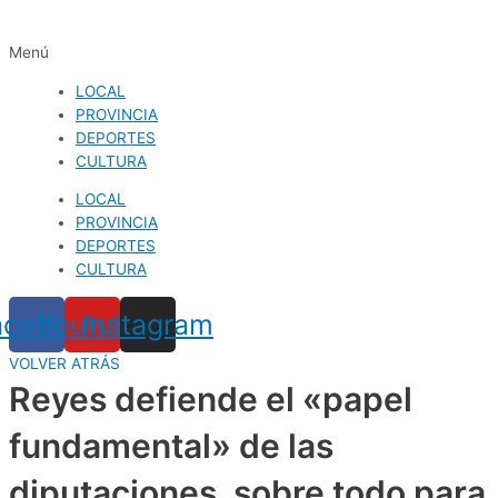
Menú
LOCAL
PROVINCIA
DEPORTES
CULTURA
LOCAL
PROVINCIA
DEPORTES
CULTURA
acebook
Youtube
Instagram
VOLVER ATRÁS
Reyes defiende el «papel
fundamental» de las
diputaciones, sobre todo para