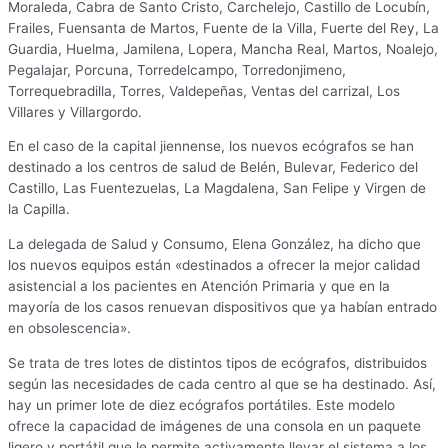
Moraleda, Cabra de Santo Cristo, Carchelejo, Castillo de Locubín,
Frailes, Fuensanta de Martos, Fuente de la Villa, Fuerte del Rey, La
Guardia, Huelma, Jamilena, Lopera, Mancha Real, Martos, Noalejo,
Pegalajar, Porcuna, Torredelcampo, Torredonjimeno,
Torrequebradilla, Torres, Valdepeñas, Ventas del carrizal, Los
Villares y Villargordo.
En el caso de la capital jiennense, los nuevos ecógrafos se han
destinado a los centros de salud de Belén, Bulevar, Federico del
Castillo, Las Fuentezuelas, La Magdalena, San Felipe y Virgen de
la Capilla.
La delegada de Salud y Consumo, Elena González, ha dicho que
los nuevos equipos están «destinados a ofrecer la mejor calidad
asistencial a los pacientes en Atención Primaria y que en la
mayoría de los casos renuevan dispositivos que ya habían entrado
en obsolescencia».
Se trata de tres lotes de distintos tipos de ecógrafos, distribuidos
según las necesidades de cada centro al que se ha destinado. Así,
hay un primer lote de diez ecógrafos portátiles. Este modelo
ofrece la capacidad de imágenes de una consola en un paquete
ligero y portátil que le permite activamente llevar el sistema a los