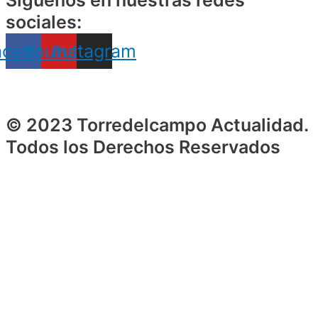
Siguenos en nuestras redes
sociales:
acebook
Youtube
Instagram
© 2023 Torredelcampo Actualidad.
Todos los Derechos Reservados