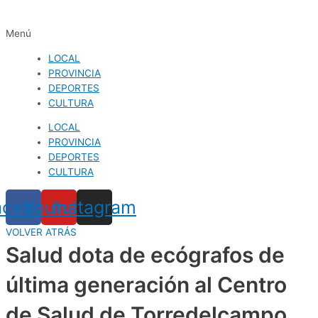
Menú
LOCAL
PROVINCIA
DEPORTES
CULTURA
LOCAL
PROVINCIA
DEPORTES
CULTURA
acebook
Youtube
Instagram
VOLVER ATRÁS
Salud dota de ecógrafos de
última generación al Centro
de Salud de Torredelcampo