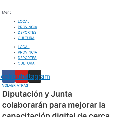
Menú
LOCAL
PROVINCIA
DEPORTES
CULTURA
LOCAL
PROVINCIA
DEPORTES
CULTURA
acebook
Youtube
Instagram
VOLVER ATRÁS
Diputación y Junta
colaborarán para mejorar la
capacitación digital de cerca