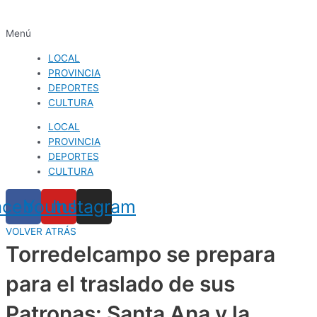
Menú
LOCAL
PROVINCIA
DEPORTES
CULTURA
LOCAL
PROVINCIA
DEPORTES
CULTURA
acebook
Youtube
Instagram
VOLVER ATRÁS
Torredelcampo se prepara
para el traslado de sus
Patronas: Santa Ana y la