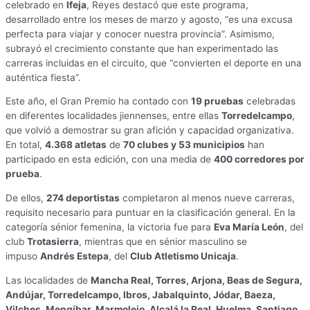
celebrado en
Ifeja
, Reyes destacó que este programa,
desarrollado entre los meses de marzo y agosto, “es una excusa
perfecta para viajar y conocer nuestra provincia”. Asimismo,
subrayó el crecimiento constante que han experimentado las
carreras incluidas en el circuito, que “convierten el deporte en una
auténtica fiesta”.
Este año, el Gran Premio ha contado con
19 pruebas
celebradas
en diferentes localidades jiennenses, entre ellas
Torredelcampo
,
que volvió a demostrar su gran afición y capacidad organizativa.
En total,
4.368 atletas
de
70 clubes y 53 municipios
han
participado en esta edición, con una media de
400 corredores por
prueba
.
De ellos,
274 deportistas
completaron al menos nueve carreras,
requisito necesario para puntuar en la clasificación general. En la
categoría sénior femenina, la victoria fue para
Eva María León
, del
club
Trotasierra
, mientras que en sénior masculino se
impuso
Andrés Estepa
, del
Club Atletismo Unicaja
.
Las localidades de
Mancha Real, Torres, Arjona, Beas de Segura,
Andújar, Torredelcampo, Ibros, Jabalquinto, Jódar, Baeza,
Vilches, Mengíbar, Marmolejo, Alcalá la Real, Huelma, Santiago