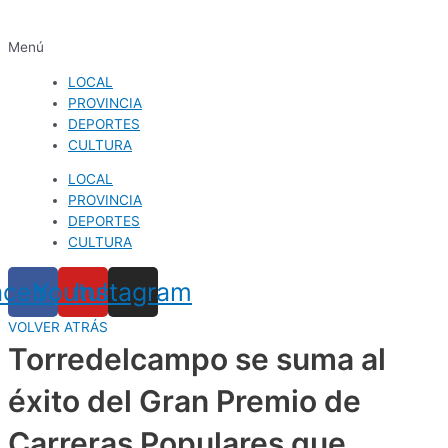
Menú
LOCAL
PROVINCIA
DEPORTES
CULTURA
LOCAL
PROVINCIA
DEPORTES
CULTURA
acebook
Youtube
Instagram
VOLVER ATRÁS
Torredelcampo se suma al
éxito del Gran Premio de
Carreras Populares que