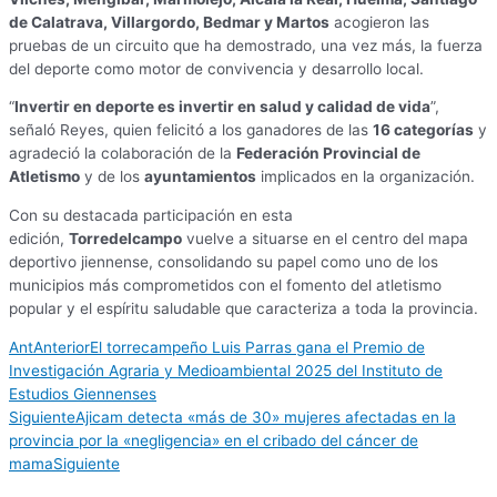
de Calatrava, Villargordo, Bedmar y Martos
acogieron las
pruebas de un circuito que ha demostrado, una vez más, la fuerza
del deporte como motor de convivencia y desarrollo local.
“
Invertir en deporte es invertir en salud y calidad de vida
”,
señaló Reyes, quien felicitó a los ganadores de las
16 categorías
y
agradeció la colaboración de la
Federación Provincial de
Atletismo
y de los
ayuntamientos
implicados en la organización.
Con su destacada participación en esta
edición,
Torredelcampo
vuelve a situarse en el centro del mapa
deportivo jiennense, consolidando su papel como uno de los
municipios más comprometidos con el fomento del atletismo
popular y el espíritu saludable que caracteriza a toda la provincia.
Ant
Anterior
El torrecampeño Luis Parras gana el Premio de
Investigación Agraria y Medioambiental 2025 del Instituto de
Estudios Giennenses
Siguiente
Ajicam detecta «más de 30» mujeres afectadas en la
provincia por la «negligencia» en el cribado del cáncer de
mama
Siguiente