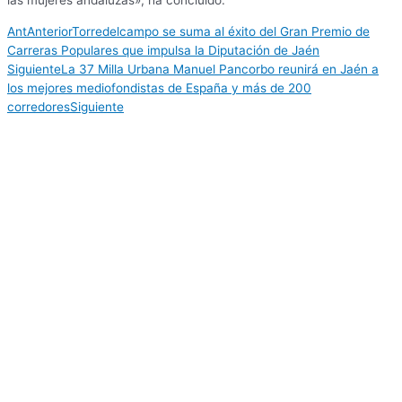
las mujeres andaluzas», ha concluido.
Ant
Anterior
Torredelcampo se suma al éxito del Gran Premio de
Carreras Populares que impulsa la Diputación de Jaén
Siguiente
La 37 Milla Urbana Manuel Pancorbo reunirá en Jaén a
los mejores mediofondistas de España y más de 200
corredores
Siguiente