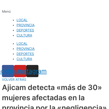
Menú
LOCAL
PROVINCIA
DEPORTES
CULTURA
LOCAL
PROVINCIA
DEPORTES
CULTURA
acebook
Youtube
Instagram
VOLVER ATRÁS
Ajicam detecta «más de 30»
mujeres afectadas en la
provincia por la «negligencia»