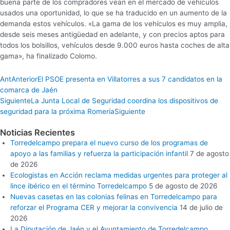
buena parte de los compradores vean en el mercado de vehículos
usados una oportunidad, lo que se ha traducido en un aumento de la
demanda estos vehículos. «La gama de los vehículos es muy amplia,
desde seis meses antigüedad en adelante, y con precios aptos para
todos los bolsillos, vehículos desde 9.000 euros hasta coches de alta
gama», ha finalizado Colomo.
Ant
Anterior
El PSOE presenta en Villatorres a sus 7 candidatos en la
comarca de Jaén
Siguiente
La Junta Local de Seguridad coordina los dispositivos de
seguridad para la próxima Romería
Siguiente
Noticias Recientes
Torredelcampo prepara el nuevo curso de los programas de
apoyo a las familias y refuerza la participación infantil
7 de agosto
de 2026
Ecologistas en Acción reclama medidas urgentes para proteger al
lince ibérico en el término Torredelcampo
5 de agosto de 2026
Nuevas casetas en las colonias felinas en Torredelcampo para
reforzar el Programa CER y mejorar la convivencia
14 de julio de
2026
La Diputación de Jaén y el Ayuntamiento de Torredelcampo