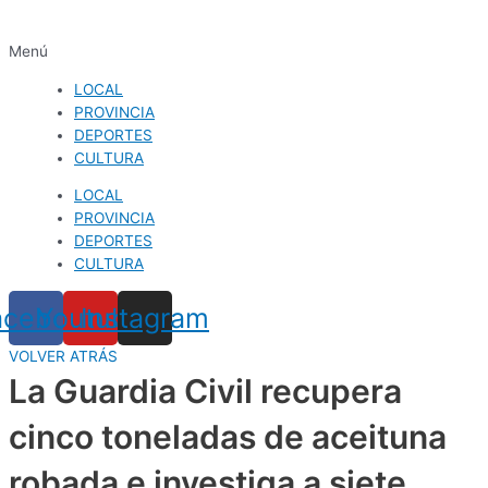
Menú
LOCAL
PROVINCIA
DEPORTES
CULTURA
LOCAL
PROVINCIA
DEPORTES
CULTURA
acebook
Youtube
Instagram
VOLVER ATRÁS
La Guardia Civil recupera
cinco toneladas de aceituna
robada e investiga a siete