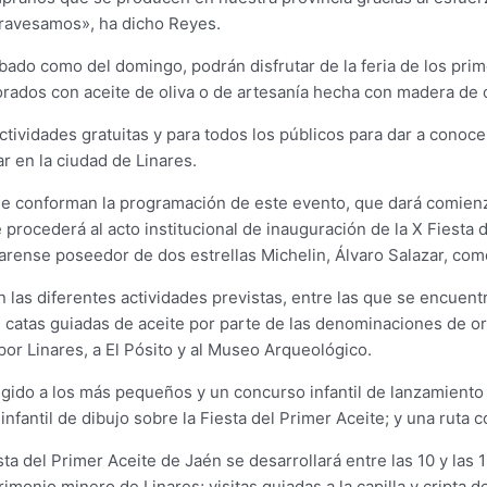
travesamos», ha dicho Reyes.
sábado como del domingo, podrán disfrutar de la feria de los pri
rados con aceite de oliva o de artesanía hecha con madera de o
ividades gratuitas y para todos los públicos para dar a conoce
var en la ciudad de Linares.
ue conforman la programación de este evento, que dará comienz
procederá al acto institucional de inauguración de la X Fiesta d
narense poseedor de dos estrellas Michelin, Álvaro Salazar, com
as diferentes actividades previstas, entre las que se encuentran
s catas guiadas de aceite por parte de las denominaciones de or
 por Linares, a El Pósito y al Museo Arqueológico.
gido a los más pequeños y un concurso infantil de lanzamiento 
fantil de dibujo sobre la Fiesta del Primer Aceite; y una ruta
a del Primer Aceite de Jaén se desarrollará entre las 10 y las 1
imonio minero de Linares; visitas guiadas a la capilla y cripta d