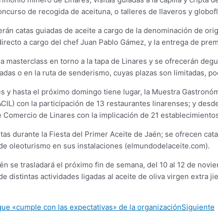
ncurso de recogida de aceituna, o talleres de llaveros y globofl
rán catas guiadas de aceite a cargo de la denominación de orige
recto a cargo del chef Juan Pablo Gámez, y la entrega de premi
na masterclass en torno a la tapa de Linares y se ofrecerán deg
madas o en la ruta de senderismo, cuyas plazas son limitadas, po
nes y hasta el próximo domingo tiene lugar, la Muestra Gastron
CIL) con la participación de 13 restaurantes linarenses; y desd
 Comercio de Linares con la implicación de 21 establecimientos 
as durante la Fiesta del Primer Aceite de Jaén; se ofrecen cat
de oleoturismo en sus instalaciones (elmundodelaceite.com).
n se trasladará el próximo fin de semana, del 10 al 12 de noviem
de distintas actividades ligadas al aceite de oliva virgen extra j
 que «cumple con las expectativas» de la organización
Siguiente