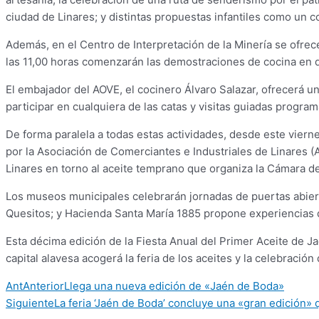
ciudad de Linares; y distintas propuestas infantiles como un co
Además, en el Centro de Interpretación de la Minería se ofrece
las 11,00 horas comenzarán las demostraciones de cocina en di
El embajador del AOVE, el cocinero Álvaro Salazar, ofrecerá u
participar en cualquiera de las catas y visitas guiadas progra
De forma paralela a todas estas actividades, desde este vier
por la Asociación de Comerciantes e Industriales de Linares (A
Linares en torno al aceite temprano que organiza la Cámara de
Los museos municipales celebrarán jornadas de puertas abiert
Quesitos; y Hacienda Santa María 1885 propone experiencias 
Esta décima edición de la Fiesta Anual del Primer Aceite de Jaé
capital alavesa acogerá la feria de los aceites y la celebración 
Ant
Anterior
Llega una nueva edición de «Jaén de Boda»
Siguiente
La feria ‘Jaén de Boda’ concluye una «gran edición»