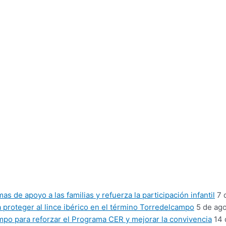
 de apoyo a las familias y refuerza la participación infantil
7 
proteger al lince ibérico en el término Torredelcampo
5 de ag
mpo para reforzar el Programa CER y mejorar la convivencia
14 