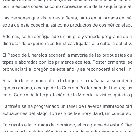
por la escasa cosecha como consecuencia de la sequía que a
Las personas que visiten esta fiesta, tanto en la jornada del 
extra de esta cosecha, así como productos de cosmética elabo
Además, se ha configurado un amplio y variado programa de act
disfrutar de experiencias turísticas ligadas a la cultura del oli
El Paseo de Linarejos acogerá la mayoría de las propuestas q
tapas elaboradas con los primeros aceites. Posteriormente, se 
pronunciará el pregón de este año, y se reconocerá al chef li
A partir de ese momento, a lo largo de la mañana se sucederán l
época romana, a cargo de la Guardia Pretoriana de Linares; la
en el Centro de Interpretación de la Minería; y visitas guiadas
También se ha programado un taller de llaveros imantados diri
actuaciones del Mago Torres y de Memory Band; un concurso in
En cuanto a la jornada del domingo, el programa de esta X Fiest
artesanía; la celebración de una ruta de senderismo por el patr