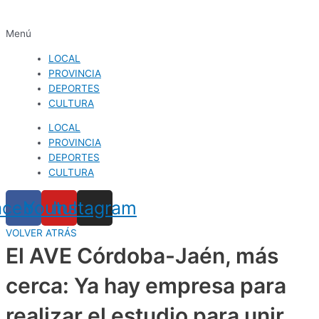
Menú
LOCAL
PROVINCIA
DEPORTES
CULTURA
LOCAL
PROVINCIA
DEPORTES
CULTURA
acebook
Youtube
Instagram
VOLVER ATRÁS
El AVE Córdoba-Jaén, más
cerca: Ya hay empresa para
realizar el estudio para unir