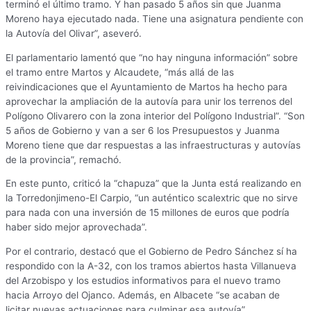
terminó el último tramo. Y han pasado 5 años sin que Juanma
Moreno haya ejecutado nada. Tiene una asignatura pendiente con
la Autovía del Olivar”, aseveró.
El parlamentario lamentó que “no hay ninguna información” sobre
el tramo entre Martos y Alcaudete, “más allá de las
reivindicaciones que el Ayuntamiento de Martos ha hecho para
aprovechar la ampliación de la autovía para unir los terrenos del
Polígono Olivarero con la zona interior del Polígono Industrial”. “Son
5 años de Gobierno y van a ser 6 los Presupuestos y Juanma
Moreno tiene que dar respuestas a las infraestructuras y autovías
de la provincia”, remachó.
En este punto, criticó la “chapuza” que la Junta está realizando en
la Torredonjimeno-El Carpio, “un auténtico scalextric que no sirve
para nada con una inversión de 15 millones de euros que podría
haber sido mejor aprovechada”.
Por el contrario, destacó que el Gobierno de Pedro Sánchez sí ha
respondido con la A-32, con los tramos abiertos hasta Villanueva
del Arzobispo y los estudios informativos para el nuevo tramo
hacia Arroyo del Ojanco. Además, en Albacete “se acaban de
licitar nuevas actuaciones para culminar esa autovía”.