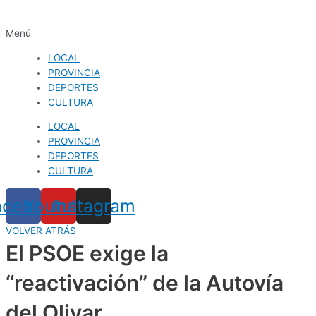
Menú
LOCAL
PROVINCIA
DEPORTES
CULTURA
LOCAL
PROVINCIA
DEPORTES
CULTURA
acebook
Youtube
Instagram
VOLVER ATRÁS
El PSOE exige la
“reactivación” de la Autovía
del Olivar